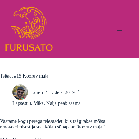
Skip
to
content
Tsitaat #15 Kooruv maja
Tarieli
1. dets. 2019
Lapsesuu
,
Mika
,
Nalja peab saama
Vaatame kogu perega telesaadet, kus räägitakse mõisa
renoveerimisest ja seal kõlab sõnapaar “kooruv maja”.