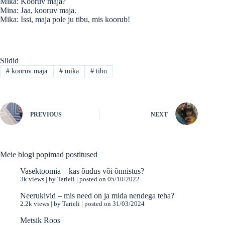
Mika: Kooruv maja?
Mina: Jaa, kooruv maja.
Mika: Issi, maja pole ju tibu, mis koorub!
Sildid
#
kooruv maja
#
mika
#
tibu
PREVIOUS
NEXT
Meie blogi popimad postitused
Vasektoomia – kas õudus või õnnistus?
3k views
|
by
Tarieli
|
posted on 05/10/2022
Neerukivid – mis need on ja mida nendega teha?
2.2k views
|
by
Tarieli
|
posted on 31/03/2024
Metsik Roos