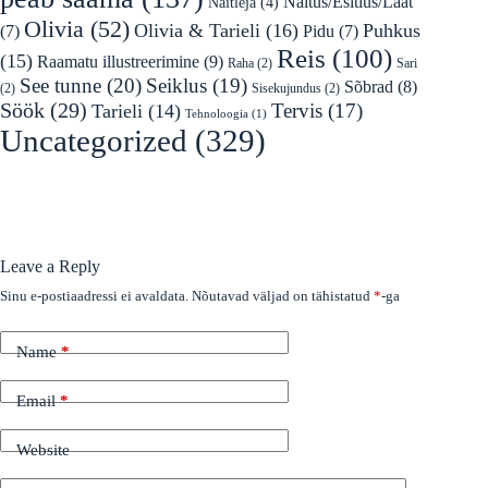
Näitus/Esitlus/Laat
Näitleja
(4)
Olivia
(52)
Olivia & Tarieli
(16)
Puhkus
(7)
Pidu
(7)
Reis
(100)
(15)
Raamatu illustreerimine
(9)
Raha
(2)
Sari
See tunne
(20)
Seiklus
(19)
Sõbrad
(8)
(2)
Sisekujundus
(2)
Söök
(29)
Tervis
(17)
Tarieli
(14)
Tehnoloogia
(1)
Uncategorized
(329)
Leave a Reply
Sinu e-postiaadressi ei avaldata.
Nõutavad väljad on tähistatud
*
-ga
Name
*
Email
*
Website