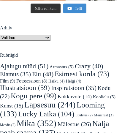
Näita rohkem
Telli
Arhiiv
Arhiiv
Rubriigid
Ajalugu nüüd
(51)
Crazy
(40)
Armastus
(5)
Esimest korda
(73)
Elu
(48)
Elamus
(35)
Film
(9)
Fotosessioon
(8)
Haiku
(4)
Helgi
(4)
Illustratsioon
(59)
Inspiratsioon
(35)
Kodu
Kogu pere
(99)
(22)
Kokkuvõte
(14)
Koolielu
(5)
Lapsesuu
(244)
Looming
Kunst
(15)
(133)
Lucky Laika
(104)
Manifest
(3)
Luuletus
(2)
Mika
(352)
Nalja
Mälestus
(26)
Meedia
(2)
peab saama
(137)