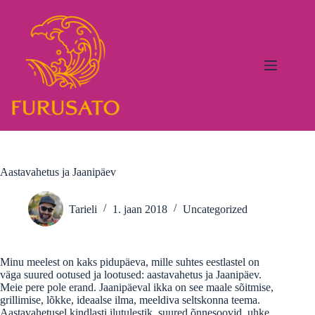
Skip
to
content
Aastavahetus ja Jaanipäev
Tarieli
1. jaan 2018
Uncategorized
Minu meelest on kaks pidupäeva, mille suhtes eestlastel on
väga suured ootused ja lootused: aastavahetus ja Jaanipäev.
Meie pere pole erand. Jaanipäeval ikka on see maale sõitmise,
grillimise, lõkke, ideaalse ilma, meeldiva seltskonna teema.
Aastavahetusel kindlasti ilutulestik, suured õnnesoovid, uhke