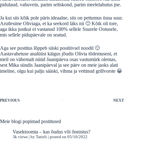
pidulaud, vahuvein, parim seltskond, parim meelelahutus jne.
Ja kui siis kõik pole päris ideaalne, siis on pettumus üsna suur.
Arutlesime Oliviaga, et ka seekord läks nii 🙂 Kõik oli tore,
aga ikka justkui ei vastanud 100% sellele Suurele Ootusele,
mis sellele pidupäevale on seatud.
Aga see postitus lõppeb siiski positiivsel noodil 🙂
Aastavahetuse analüüsi käigus jõudis Olivia tõdemuseni, et
meil on vähemalt nüüd Jaanipäeva osas vastumürk olemas,
sest Mika sündis Jaanipäeval ja see päev on meie jaoks alati
imeline, olgu kui palju sääski, vihma ja vettinud grillvorste 😀
PREVIOUS
NEXT
Meie blogi popimad postitused
Vasektoomia – kas õudus või õnnistus?
3k views
|
by
Tarieli
|
posted on 05/10/2022