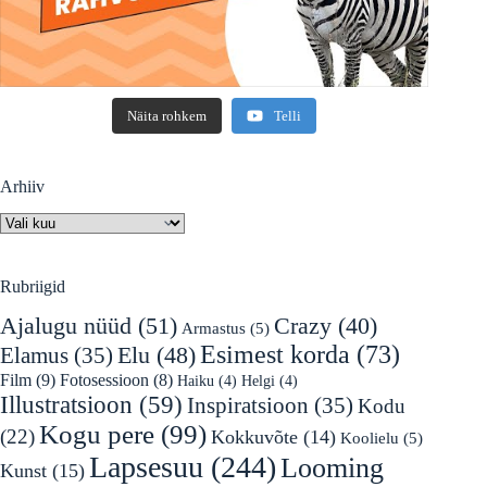
Näita rohkem
Telli
Arhiiv
Arhiiv
Rubriigid
Ajalugu nüüd
(51)
Crazy
(40)
Armastus
(5)
Esimest korda
(73)
Elu
(48)
Elamus
(35)
Film
(9)
Fotosessioon
(8)
Haiku
(4)
Helgi
(4)
Illustratsioon
(59)
Inspiratsioon
(35)
Kodu
Kogu pere
(99)
(22)
Kokkuvõte
(14)
Koolielu
(5)
Lapsesuu
(244)
Looming
Kunst
(15)