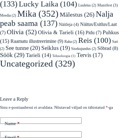
(133)
Lucky Laika
(104)
Manifest
(3)
Luuletus
(2)
Mika
(352)
Nalja
Mälestus
(26)
Meedia
(2)
peab saama
(137)
Näitus/Esitlus/Laat
Näitleja
(4)
Olivia
(52)
Olivia & Tarieli
(16)
Puhkus
(7)
Pidu
(7)
Reis
(100)
(15)
Raamatu illustreerimine
(9)
Raha
(2)
Sari
See tunne
(20)
Seiklus
(19)
Sõbrad
(8)
(2)
Sisekujundus
(2)
Söök
(29)
Tervis
(17)
Tarieli
(14)
Tehnoloogia
(1)
Uncategorized
(329)
Leave a Reply
Sinu e-postiaadressi ei avaldata.
Nõutavad väljad on tähistatud
*
-ga
Name
*
Email
*