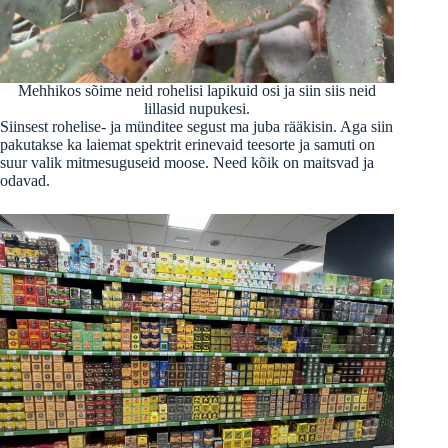
Mehhikos sõime neid rohelisi lapikuid osi ja siin siis neid
lillasid nupukesi.
Siinsest rohelise- ja münditee segust ma juba rääkisin. Aga siin
pakutakse ka laiemat spektrit erinevaid teesorte ja samuti on
suur valik mitmesuguseid moose. Need kõik on maitsvad ja
odavad.