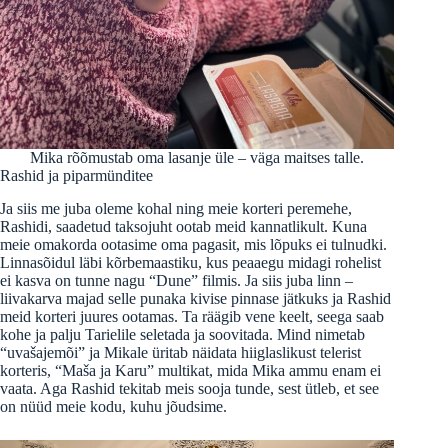
Mika rõõmustab oma lasanje üle – väga maitses talle.
Rashid ja piparmünditee
Ja siis me juba oleme kohal ning meie korteri peremehe,
Rashidi, saadetud taksojuht ootab meid kannatlikult. Kuna
meie omakorda ootasime oma pagasit, mis lõpuks ei tulnudki.
Linnasõidul läbi kõrbemaastiku, kus peaaegu midagi rohelist
ei kasva on tunne nagu “Dune” filmis. Ja siis juba linn –
liivakarva majad selle punaka kivise pinnase jätkuks ja Rashid
meid korteri juures ootamas. Ta räägib vene keelt, seega saab
kohe ja palju Tarielile seletada ja soovitada. Mind nimetab
“uvašajemõi” ja Mikale üritab näidata hiiglaslikust telerist
korteris, “Maša ja Karu” multikat, mida Mika ammu enam ei
vaata. Aga Rashid tekitab meis sooja tunde, sest ütleb, et see
on nüüd meie kodu, kuhu jõudsime.