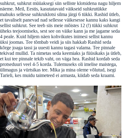
suhkrut, suhkrut müüaksegi siin selliste klotsidena nagu hiljem
näeme. Meil, Eestis, kasutatavaid väikseid suhkrutükke
mahuks sellesse suhkruklotsi silma järgi 6 tükki. Rashid ütleb,
et tavaliselt panevad nad sellesse väikesesse kannu kaks kangi
sellist suhkrut. See teeb siis meie mõistes 12 (!) tükki suhkrut
üheks teejoomiseks, sest see on väike kann ja me jagame seda
4 peale. Kuid hiljem näen kohvikutes inimesi sellist kannu
üksi joomas. Tee tõmbab veidi ja siis hakkab Rashid seda
kõrge joaga tassi ja uuesti kannu tagasi valama. Tee pinnale
tekivad mullid. Ta nimetas seda keemiaks ja füüsikaks ja ütleb,
et kui tee pinnale tekib vaht, on väga hea. Rashid kordab seda
protseduuri veel 4-5 korda. Tulemuseks oli imelise maistega,
ülimagus ja vürtsikas tee. Mika ja mina oleme võlutud, isegi
Tarieli, kes muidu taimeteed ei armasta, kiidab seda kraami.