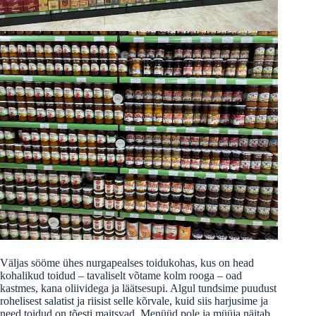
Väljas sööme ühes nurgapealses toidukohas, kus on head
kohalikud toidud – tavaliselt võtame kolm rooga – oad
kastmes, kana oliividega ja läätsesupi. Algul tundsime puudust
rohelisest salatist ja riisist selle kõrvale, kuid siis harjusime ja
need toidud on tõesti maitsvad. Menüüd pole ja müüja näitab