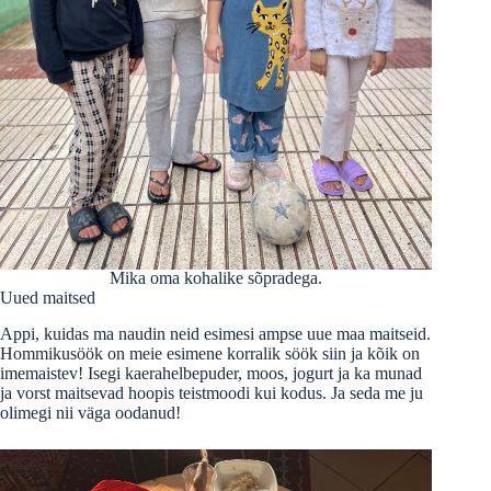
Mika oma kohalike sõpradega.
Uued maitsed
Appi, kuidas ma naudin neid esimesi ampse uue maa maitseid.
Hommikusöök on meie esimene korralik söök siin ja kõik on
imemaistev! Isegi kaerahelbepuder, moos, jogurt ja ka munad
ja vorst maitsevad hoopis teistmoodi kui kodus. Ja seda me ju
olimegi nii väga oodanud!