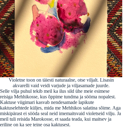
Violetne toon on täiesti naturaalne, otse viljalt. Lisasin
akvarelli vaid veidi varjude ja viljasamade juurde.
Selle vilja puhul tekib meil ka ilus sild ühe meie esimese
reisiga Mehhikosse, kus õppime tundma ja sööma nopalest.
Kaktuse viigimari kasvab nendesamade lapikute
kaktuselehtede küljes, mida me Mehhikos salatina sõime. Aga
miskipärast ei sööda seal neid imemaitsvaid violetseid vilju. Ja
meil tuli reisida Marokosse, et saada teada, kui maitsev ja
eriline on ka see teine osa kaktusest.