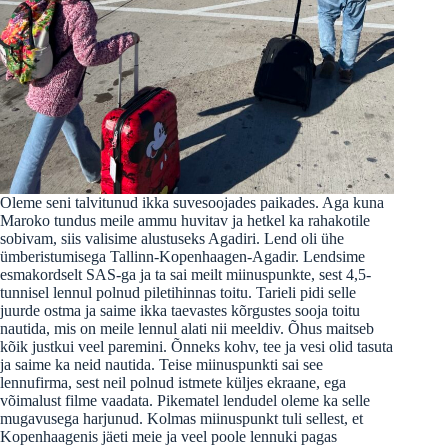
Oleme seni talvitunud ikka suvesoojades paikades. Aga kuna
Maroko tundus meile ammu huvitav ja hetkel ka rahakotile
sobivam, siis valisime alustuseks Agadiri. Lend oli ühe
ümberistumisega Tallinn-Kopenhaagen-Agadir. Lendsime
esmakordselt SAS-ga ja ta sai meilt miinuspunkte, sest 4,5-
tunnisel lennul polnud piletihinnas toitu. Tarieli pidi selle
juurde ostma ja saime ikka taevastes kõrgustes sooja toitu
nautida, mis on meile lennul alati nii meeldiv. Õhus maitseb
kõik justkui veel paremini. Õnneks kohv, tee ja vesi olid tasuta
ja saime ka neid nautida. Teise miinuspunkti sai see
lennufirma, sest neil polnud istmete küljes ekraane, ega
võimalust filme vaadata. Pikematel lendudel oleme ka selle
mugavusega harjunud. Kolmas miinuspunkt tuli sellest, et
Kopenhaagenis jäeti meie ja veel poole lennuki pagas