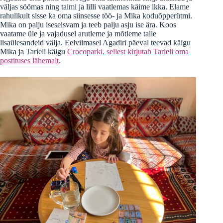
väljas söömas ning taimi ja lilli vaatlemas käime ikka. Elame
rahulikult sisse ka oma siinsesse töö- ja Mika koduõpperütmi.
Mika on palju iseseisvam ja teeb palju asju ise ära. Koos
vaatame üle ja vajadusel arutleme ja mõtleme talle
lisaülesandeid välja. Eelviimasel Agadiri päeval teevad käigu
Mika ja Tarieli käigu
Crocoparki, sellest kirjutab Tarieli oma
postituses lähemalt
.