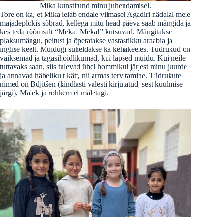
Mika kunstitund minu juhendamisel.
Tore on ka, et Mika leiab endale viimasel Agadiri nädalal meie
majadeplokis sõbrad, kellega mitu head päeva saab mängida ja
kes teda rõõmsalt “Meka! Meka!” kutsuvad. Mängitakse
plaksumängu, peitust ja õpetatakse vastastikku araabia ja
inglise keelt. Muidugi suheldakse ka kehakeeles. Tüdrukud on
vaiksemad ja tagasihoidlikumad, kui lapsed muidu. Kui neile
tuttavaks saan, siis tulevad ühel hommikul järjest minu juurde
ja annavad häbelikult kätt, nii armas tervitamine. Tüdrukute
nimed on Bdjitšen (kindlasti valesti kirjutatud, sest kuulmise
järgi), Malek ja rohkem ei mäletagi.