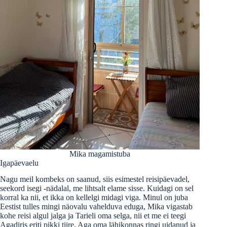
Mika magamistuba
Igapäevaelu
Nagu meil kombeks on saanud, siis esimestel reisipäevadel,
seekord isegi -nädalal, me lihtsalt elame sisse. Kuidagi on sel
korral ka nii, et ikka on kellelgi midagi viga. Minul on juba
Eestist tulles mingi näovalu vahelduva eduga, Mika vigastab
kohe reisi algul jalga ja Tarieli oma selga, nii et me ei teegi
Agadiris eriti pikki tiire. Aga oma lähikonnas ringi uidanud ja