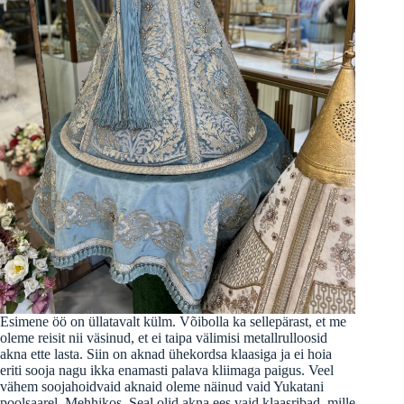
Esimene öö on üllatavalt külm. Võibolla ka sellepärast, et me
oleme reisit nii väsinud, et ei taipa välimisi metallrulloosid
akna ette lasta. Siin on aknad ühekordsa klaasiga ja ei hoia
eriti sooja nagu ikka enamasti palava kliimaga paigus. Veel
vähem soojahoidvaid aknaid oleme näinud vaid Yukatani
poolsaarel, Mehhikos. Seal olid akna ees vaid klaasribad, mille