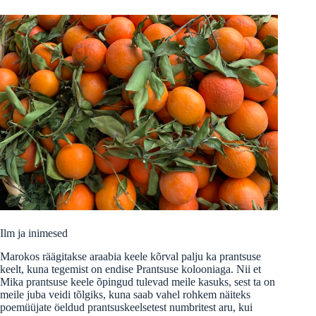
Ilm ja inimesed
Marokos räägitakse araabia keele kõrval palju ka prantsuse
keelt, kuna tegemist on endise Prantsuse kolooniaga. Nii et
Mika prantsuse keele õpingud tulevad meile kasuks, sest ta on
meile juba veidi tõlgiks, kuna saab vahel rohkem näiteks
poemüüjate öeldud prantsuskeelsetest numbritest aru, kui