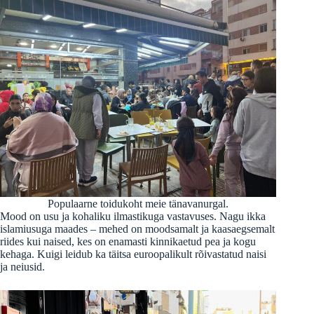
Populaarne toidukoht meie tänavanurgal.
Mood on usu ja kohaliku ilmastikuga vastavuses. Nagu ikka
islamiusuga maades – mehed on moodsamalt ja kaasaegsemalt
riides kui naised, kes on enamasti kinnikaetud pea ja kogu
kehaga. Kuigi leidub ka täitsa euroopalikult rõivastatud naisi
ja neiusid.