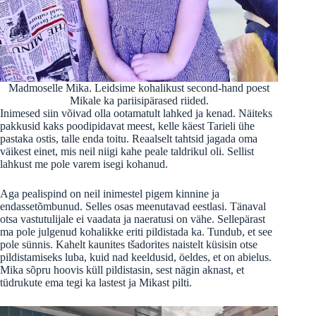
Madmoselle Mika. Leidsime kohalikust second-hand poest
Mikale ka pariisipärased riided.
Inimesed siin võivad olla ootamatult lahked ja kenad. Näiteks
pakkusid kaks poodipidavat meest, kelle käest Tarieli ühe
pastaka ostis, talle enda toitu. Reaalselt tahtsid jagada oma
väikest einet, mis neil niigi kahe peale taldrikul oli. Sellist
lahkust me pole varem isegi kohanud.
Aga pealispind on neil inimestel pigem kinnine ja
endassetõmbunud. Selles osas meenutavad eestlasi. Tänaval
otsa vastutulijale ei vaadata ja naeratusi on vähe. Sellepärast
ma pole julgenud kohalikke eriti pildistada ka. Tundub, et see
pole sünnis. Kahelt kaunites tšadorites naistelt küsisin otse
pildistamiseks luba, kuid nad keeldusid, öeldes, et on abielus.
Mika sõpru hoovis küll pildistasin, sest nägin aknast, et
tüdrukute ema tegi ka lastest ja Mikast pilti.