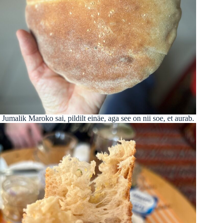
Jumalik Maroko sai, pildilt einäe, aga see on nii soe, et aurab.