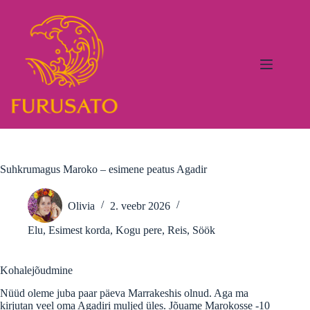
Skip
to
content
Suhkrumagus Maroko – esimene peatus Agadir
Olivia
2. veebr 2026
Elu
,
Esimest korda
,
Kogu pere
,
Reis
,
Söök
Kohalejõudmine
Nüüd oleme juba paar päeva Marrakeshis olnud. Aga ma
kirjutan veel oma Agadiri muljed üles. Jõuame Marokosse -10