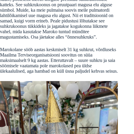
katteks. See suhkrukoonus on pruutpaari magusa elu alguse
sümbol. Muide, ka meie pulmaisa soovis meile pulmatordi
lahtilõikamisel uue magusa elu algust. Nii et traditsioonid on
samad, kuigi vorm erineb. Peale pidustusi lõhutakse see
suhkrukoonus tükkideks ja jagatakse kogukonna liikmete
vahel, mida kasutakse Maroko tuntud münditee
magustamiseks. Osa jäetakse alles “õnnesuhkruks”.
Marokolane sööb aastas keskmiselt 31 kg suhkrut, võrdluseks
Maailma Terviseorganisatsiooni soovitus on süüa
maksimaalselt 9 kg aastas. Etteruttavalt – suure suhkru ja saia
söömisele vaatamata pole marokolased pea üldse
ülekaalulised, aga hambad on küll üsna paljudel kehvas seisus.