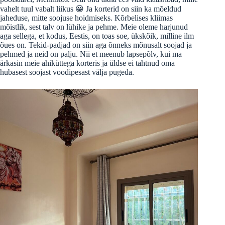
vahelt tuul vabalt liikus 😀 Ja korterid on siin ka mõeldud
jaheduse, mitte soojuse hoidmiseks. Kõrbelises kliimas
mõistlik, sest talv on lühike ja pehme. Meie oleme harjunud
aga sellega, et kodus, Eestis, on toas soe, ükskõik, milline ilm
õues on. Tekid-padjad on siin aga õnneks mõnusalt soojad ja
pehmed ja neid on palju. Nii et meenub lapsepõlv, kui ma
ärkasin meie ahiküttega korteris ja üldse ei tahtnud oma
hubasest soojast voodipesast välja pugeda.