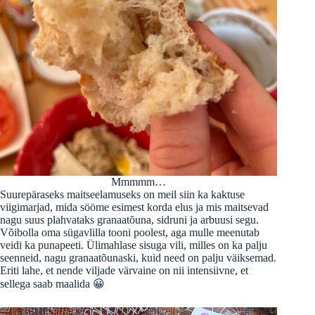
Mmmmm…
Suurepäraseks maitseelamuseks on meil siin ka kaktuse
viigimarjad, mida sööme esimest korda elus ja mis maitsevad
nagu suus plahvataks granaatõuna, sidruni ja arbuusi segu.
Võibolla oma sügavlilla tooni poolest, aga mulle meenutab
veidi ka punapeeti. Ülimahlase sisuga vili, milles on ka palju
seenneid, nagu granaatõunaski, kuid need on palju väiksemad.
Eriti lahe, et nende viljade värvaine on nii intensiivne, et
sellega saab maalida 😀