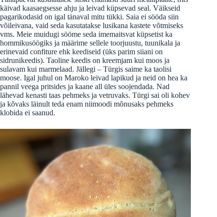
käivad kaasaegsesse ahju ja leivad küpsevad seal. Väikseid
pagarikodasid on igal tänaval mitu tükki. Saia ei sööda siin
võileivana, vaid seda kasutatakse lusikana kastete võtmiseks
vms. Meie muidugi sööme seda imemaitsvat küpsetist ka
hommikusöögiks ja määrime sellele toorjuustu, tuunikala ja
erinevaid confiture ehk keediseid (üks parim siiani on
sidrunikeedis). Taoline keedis on kreemjam kui moos ja
sulavam kui marmelaad. Jällegi – Türgis saime ka taolisi
moose. Igal juhul on Maroko leivad lapikud ja neid on hea ka
pannil veega pritsides ja kaane all üles soojendada. Nad
lähevad kenasti taas pehmeks ja vetruvaks. Türgi sai oli kohev
ja kõvaks läinult teda enam niimoodi mõnusaks pehmeks
klobida ei saanud.