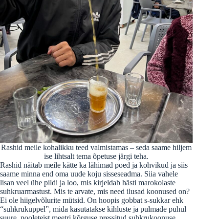
Rashid meile kohalikku teed valmistamas – seda saame hiljem
ise lihtsalt tema õpetuse järgi teha.
Rashid näitab meile kätte ka lähimad poed ja kohvikud ja siis
saame minna end oma uude koju sisseseadma. Siia vahele
lisan veel ühe pildi ja loo, mis kirjeldab hästi marokolaste
suhkruarmastust. Mis te arvate, mis need ilusad koonused on?
Ei ole hiigelvõlurite mütsid. On hoopis gobbat s-sukkar ehk
“suhkrukuppel”, mida kasutatakse kihluste ja pulmade puhul
suure, pooleteist meetri kõrguse pressitud suhkrukoonuse