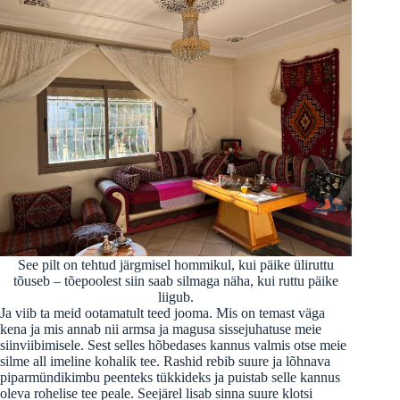
See pilt on tehtud järgmisel hommikul, kui päike üliruttu
tõuseb – tõepoolest siin saab silmaga näha, kui ruttu päike
liigub.
Ja viib ta meid ootamatult teed jooma. Mis on temast väga
kena ja mis annab nii armsa ja magusa sissejuhatuse meie
siinviibimisele. Sest selles hõbedases kannus valmis otse meie
silme all imeline kohalik tee. Rashid rebib suure ja lõhnava
piparmündikimbu peenteks tükkideks ja puistab selle kannus
oleva rohelise tee peale. Seejärel lisab sinna suure klotsi