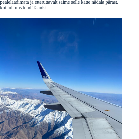
pealelaadimata ja etteruttavalt saime selle kätte nädala pärast,
kui tuli uus lend Taanist.