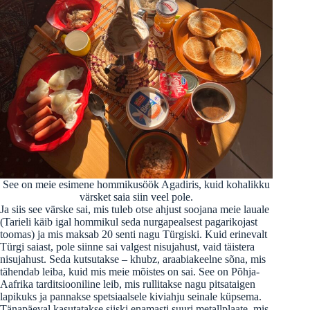
See on meie esimene hommikusöök Agadiris, kuid kohalikku
värsket saia siin veel pole.
Ja siis see värske sai, mis tuleb otse ahjust soojana meie lauale
(Tarieli käib igal hommikul seda nurgapealsest pagarikojast
toomas) ja mis maksab 20 senti nagu Türgiski. Kuid erinevalt
Türgi saiast, pole siinne sai valgest nisujahust, vaid täistera
nisujahust. Seda kutsutakse – khubz, araabiakeelne sõna, mis
tähendab leiba, kuid mis meie mõistes on sai. See on Põhja-
Aafrika tarditsiooniline leib, mis rullitakse nagu pitsataigen
lapikuks ja pannakse spetsiaalsele kiviahju seinale küpsema.
Tänapäeval kasutatakse siiski enamasti suuri metallplaate, mis