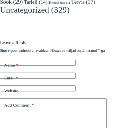
Söök
(29)
Tervis
(17)
Tarieli
(14)
Tehnoloogia
(1)
Uncategorized
(329)
Leave a Reply
Sinu e-postiaadressi ei avaldata.
Nõutavad väljad on tähistatud
*
-ga
Name
*
Email
*
Website
Add Comment
*