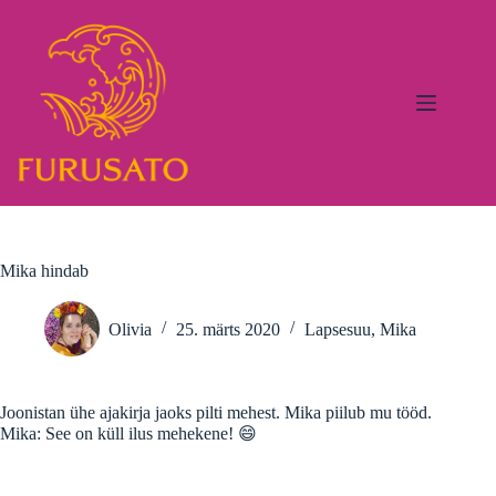
Skip
to
content
Mika hindab
Olivia
25. märts 2020
Lapsesuu
,
Mika
Joonistan ühe ajakirja jaoks pilti mehest. Mika piilub mu tööd.
Mika: See on küll ilus mehekene! 😄