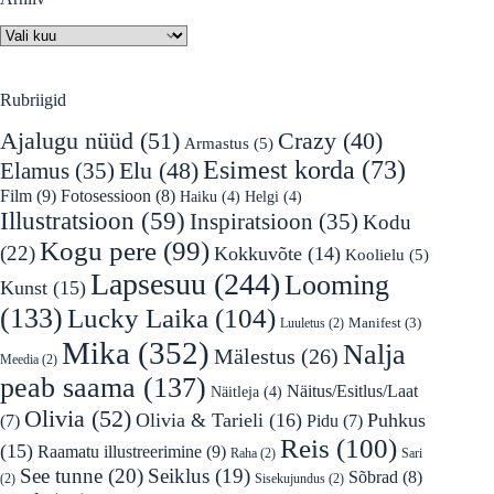
Arhiiv
Rubriigid
Ajalugu nüüd
(51)
Crazy
(40)
Armastus
(5)
Esimest korda
(73)
Elu
(48)
Elamus
(35)
Film
(9)
Fotosessioon
(8)
Haiku
(4)
Helgi
(4)
Illustratsioon
(59)
Inspiratsioon
(35)
Kodu
Kogu pere
(99)
(22)
Kokkuvõte
(14)
Koolielu
(5)
Lapsesuu
(244)
Looming
Kunst
(15)
(133)
Lucky Laika
(104)
Manifest
(3)
Luuletus
(2)
Mika
(352)
Nalja
Mälestus
(26)
Meedia
(2)
peab saama
(137)
Näitus/Esitlus/Laat
Näitleja
(4)
Olivia
(52)
Olivia & Tarieli
(16)
Puhkus
(7)
Pidu
(7)
Reis
(100)
(15)
Raamatu illustreerimine
(9)
Raha
(2)
Sari
See tunne
(20)
Seiklus
(19)
Sõbrad
(8)
(2)
Sisekujundus
(2)