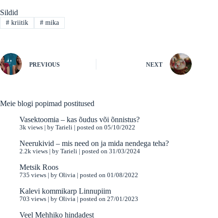
Sildid
#
kriitik
#
mika
PREVIOUS
NEXT
Meie blogi popimad postitused
Vasektoomia – kas õudus või õnnistus?
3k views
|
by
Tarieli
|
posted on 05/10/2022
Neerukivid – mis need on ja mida nendega teha?
2.2k views
|
by
Tarieli
|
posted on 31/03/2024
Metsik Roos
735 views
|
by
Olivia
|
posted on 01/08/2022
Kalevi kommikarp Linnupiim
703 views
|
by
Olivia
|
posted on 27/01/2023
Veel Mehhiko hindadest