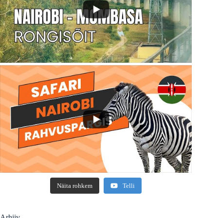
Näita rohkem
Telli
Arhiiv