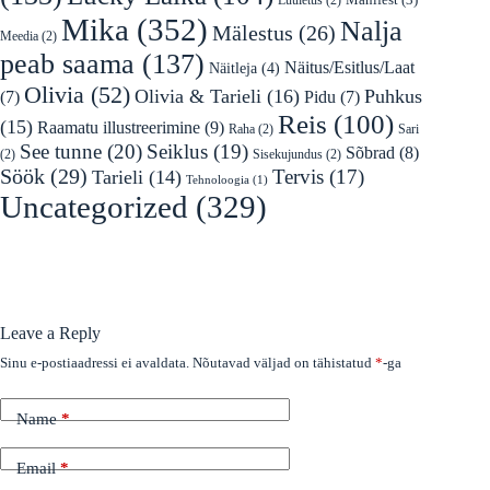
Mika
(352)
Nalja
Mälestus
(26)
Meedia
(2)
peab saama
(137)
Näitus/Esitlus/Laat
Näitleja
(4)
Olivia
(52)
Olivia & Tarieli
(16)
Puhkus
(7)
Pidu
(7)
Reis
(100)
(15)
Raamatu illustreerimine
(9)
Raha
(2)
Sari
See tunne
(20)
Seiklus
(19)
Sõbrad
(8)
(2)
Sisekujundus
(2)
Söök
(29)
Tervis
(17)
Tarieli
(14)
Tehnoloogia
(1)
Uncategorized
(329)
Leave a Reply
Sinu e-postiaadressi ei avaldata.
Nõutavad väljad on tähistatud
*
-ga
Name
*
Email
*