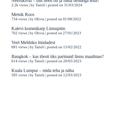
Neerukivid – mis need on ja mida nendega teha?
2.2k views
|
by
Tarieli
|
posted on 31/03/2024
Metsik Roos
734 views
|
by
Olivia
|
posted on 01/08/2022
Kalevi kommikarp Linnupiim
702 views
|
by
Olivia
|
posted on 27/01/2023
Veel Mehhiko hindadest
691 views
|
by
Tarieli
|
posted on 15/02/2022
Bangkok – kas tõesti üks parimaid linnu maailmas?
614 views
|
by
Tarieli
|
posted on 20/05/2023
Kuala Lumpur – mida teha ja näha
595 views
|
by
Tarieli
|
posted on 12/03/2023