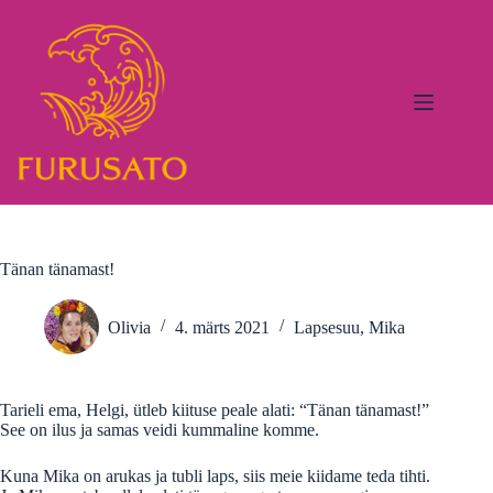
Skip
to
content
Tänan tänamast!
Olivia
4. märts 2021
Lapsesuu
,
Mika
Tarieli ema, Helgi, ütleb kiituse peale alati: “Tänan tänamast!”
See on ilus ja samas veidi kummaline komme.
Kuna Mika on arukas ja tubli laps, siis meie kiidame teda tihti.