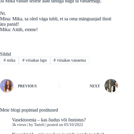
Ja Mika vastab sellele alati tänuga nagu ta vanaemagi.
Nt.
Mina: Mika, sa oled väga tubli, et sa oma mänguasjad ilusti
ära panid!
Mika: Aitäh, emme!
Sildid
#
mika
#
viisakas laps
#
viisakas vanaema
PREVIOUS
NEXT
Meie blogi popimad postitused
Vasektoomia – kas õudus või õnnistus?
3k views
|
by
Tarieli
|
posted on 05/10/2022