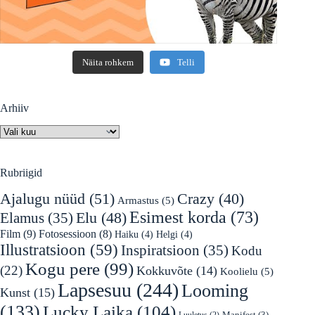
Näita rohkem
Telli
Arhiiv
Arhiiv
Rubriigid
Ajalugu nüüd
(51)
Crazy
(40)
Armastus
(5)
Esimest korda
(73)
Elu
(48)
Elamus
(35)
Film
(9)
Fotosessioon
(8)
Haiku
(4)
Helgi
(4)
Illustratsioon
(59)
Inspiratsioon
(35)
Kodu
Kogu pere
(99)
(22)
Kokkuvõte
(14)
Koolielu
(5)
Lapsesuu
(244)
Looming
Kunst
(15)
(133)
Lucky Laika
(104)
Manifest
(3)
Luuletus
(2)