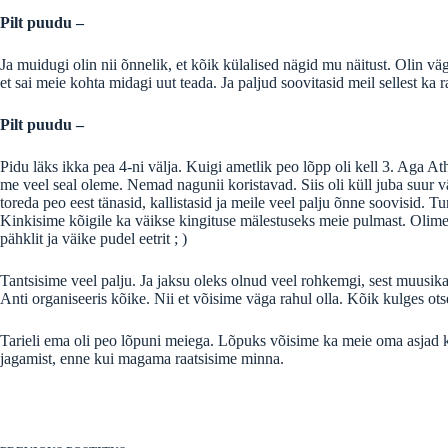
Pilt puudu –
Ja muidugi olin nii õnnelik, et kõik külalised nägid mu näitust. Olin väg
et sai meie kohta midagi uut teada. Ja paljud soovitasid meil sellest ka r
Pilt puudu –
Pidu läks ikka pea 4-ni välja. Kuigi ametlik peo lõpp oli kell 3. Aga Athe
me veel seal oleme. Nemad nagunii koristavad. Siis oli küll juba suur vä
toreda peo eest tänasid, kallistasid ja meile veel palju õnne soovisid. 
Kinkisime kõigile ka väikse kingituse mälestuseks meie pulmast. Olim
pähklit ja väike pudel eetrit ; )
Tantsisime veel palju. Ja jaksu oleks olnud veel rohkemgi, sest muusika
Anti organiseeris kõike. Nii et võisime väga rahul olla. Kõik kulges otse
Tarieli ema oli peo lõpuni meiega. Lõpuks võisime ka meie oma asjad kok
jagamist, enne kui magama raatsisime minna.