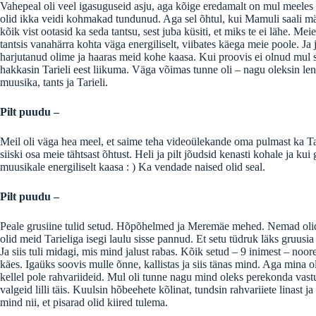
Vahepeal oli veel igasuguseid asju, aga kõige eredamalt on mul meeles
olid ikka veidi kohmakad tundunud. Aga sel õhtul, kui Mamuli saali män
kõik vist ootasid ka seda tantsu, sest juba küsiti, et miks te ei lähe. 
tantsis vanahärra kohta väga energiliselt, viibates käega meie poole. Ja
harjutanud olime ja haaras meid kohe kaasa. Kui proovis ei olnud mul se
hakkasin Tarieli eest liikuma. Väga võimas tunne oli – nagu oleksin le
muusika, tants ja Tarieli.
Pilt puudu –
Meil oli väga hea meel, et saime teha videoülekande oma pulmast ka Tar
siiski osa meie tähtsast õhtust. Heli ja pilt jõudsid kenasti kohale ja kui 
muusikale energiliselt kaasa : ) Ka vendade naised olid seal.
Pilt puudu –
Peale grusiine tulid setud. Hõpõhelmed ja Meremäe mehed. Nemad olid 
olid meid Tarieliga isegi laulu sisse pannud. Et setu tüdruk läks gruusi
Ja siis tuli midagi, mis mind jalust rabas. Kõik setud – 9 inimest – no
käes. Igaüks soovis mulle õnne, kallistas ja siis tänas mind. Aga mina oli
kellel pole rahvariideid. Mul oli tunne nagu mind oleks perekonda vastu 
valgeid lilli täis. Kuulsin hõbeehete kõlinat, tundsin rahvariiete linast j
mind nii, et pisarad olid kiired tulema.