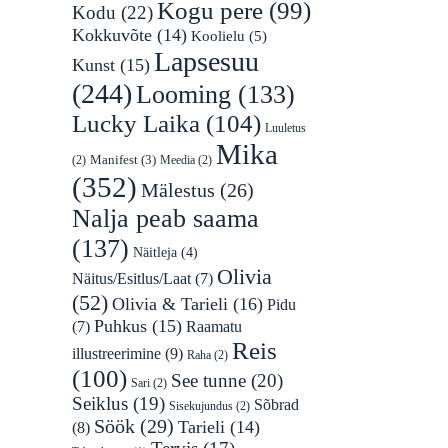
Kogu pere
(99)
Kodu
(22)
Kokkuvõte
(14)
Koolielu
(5)
Lapsesuu
Kunst
(15)
(244)
Looming
(133)
Lucky Laika
(104)
Luuletus
Mika
Manifest
(3)
(2)
Meedia
(2)
(352)
Mälestus
(26)
Nalja peab saama
(137)
Näitleja
(4)
Olivia
Näitus/Esitlus/Laat
(7)
(52)
Olivia & Tarieli
(16)
Pidu
Puhkus
(15)
Raamatu
(7)
Reis
illustreerimine
(9)
Raha
(2)
(100)
See tunne
(20)
Sari
(2)
Seiklus
(19)
Sõbrad
Sisekujundus
(2)
Söök
(29)
Tarieli
(14)
(8)