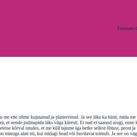
Furusato 
gu me ette olime kujutanud ja planeerinud. Ja see läks ka hästi, mida me 
, et nende pulmapidu läks väga kiiresti. Et nad ei saanud arugi, enne 
eise kõrval istudes, et me küll tajume iga hetke sellest õhtust, peost ja
on minuga alati nii, kui midagi head või huvitavat toimub. Ja see on vä