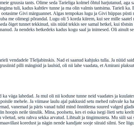
 meie gruusia tants. Olime seda Tarieliga kolmel õhtul harjutanud, aga
gima tuli, kadus kahtlev tunne ja ma olin valmis tantsima. Tarieli ka. 
Meie ootasime Givi märguannet. Algas tempokas lugu ja Givi hüppas püsti 
 juba me olimegi põrandal. Lugu oli 5 korda kiirem, kui see mille saatel
da õiget tunnet tekkinud, siis nüüd tekkis see samal hetkel, kui tõstsin
nnanud. Ja nendeks hetkedeks kadus kogu saal ja inimesed. Oli ainult se
ieli vendadele Tšeljabinskis. Nad ei saanud kahjuks tulla. Ja nüüd sai
grusiinid pilli mängisid ja laulsid, oli nii lahe vaadata, et Amirani plaksu
ka väga lahedad. Ja mul oli nii kodune tunne neid vaadates ja kuulate
a poisile mehele. Ja viimase laulu ajal pakkusid setu mehed rahvale ka ha
oremad, vanemad ja päris vanad tulid mind õnnitlema suured valged gladi
n hoopis neile tänulik. Mina, poolsetu, kes ei oska isegi õieti setu keelt
võetud, setu rahva sekka arvatud. Lihtsalt ja tingimusteta. Mu süli sai 
a maavillast koredust ja nägin nende kandjate sooje siiraid silmi. See liig