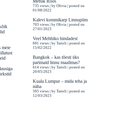
Metsik Roos
735 views
|
by
Olivia
|
posted on
01/08/2022
Kalevi kommikarp Linnupiim
703 views
|
by
Olivia
|
posted on
 kõik
27/01/2023
lid
Veel Mehhiko hindadest
691 views
|
by
Tarieli
|
posted on
s meie
15/02/2022
llatust
Bangkok – kas tõesti üks
meid
parimaid linnu maailmas?
a
614 views
|
by
Tarieli
|
posted on
plausiga
20/05/2023
tekstid
Kuala Lumpur – mida teha ja
näha
595 views
|
by
Tarieli
|
posted on
12/03/2023