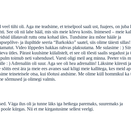
l veel tühi oli. Aga me teadsime, et teiselpool saali ust, fuajees, on juba
hti. See oli nii lahe hääl, mis siis meie kõrvu kostis. Inimesed – meie kal
 leidsid üllatavalt ruttu oma kohad üles. Tundsime ära mõne hääle ja
sepõlve- ja ilupiltide seeria “Barkokko” saatel, siis olime täiesti sillas!
ootamatut. Video lõppedes hakkas rahvas plaksutama. Me sulasime : ) Sii
 ütles. Pärast kuulsime külalistelt, et see oli tõesti saalis segadust ja ü
u pulm toimub neti vahendusel. Varsti oligi meil aeg minna. Peeter viis 
jälle : ) Adrenaliin oli suur. Aga see oli hea adrenaliin! Läksime kiiresti j
e sõitis eest ära ja meie ees avanes saal kõigi meie kallitega, kes meid a
asime teineteisele otsa, kui tõotusi andsime. Me olime küll hommikul ka 
ime sõrmused ja olimegi valmis.
sed. Väga ilus oli ja tunne läks iga hetkega paremaks, suuremaks ja
poole kiirgas. Nii et me kirgastusime sellest veelgi.