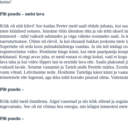
tunne!
Pilt puudu – meist lava
Kõik oli niiii kihvt! See kuidas Peeter meid saali rõdule juhatas, kui saa
meie külalised ootuses. Istusime rõdu ülemisse ritta ja siis tehti uksed la
inimesed – tulid vaikselt sahistades ja väga väheke sosistades saali. Ja
naeruturtsatuse. Olime nii elevil. Ja kui ekraanil hakkas jooksma meie lap
Superlahe oli seda koos pulmakülalistega vaadata. Ja siis tuli midagi 
registreerimise video. Hoidsime hinge kinni, kui meie paaripanija kuupäeva
tekitanud. Keegi arvas juba, et meid ennast ei olegi kohal, vaid et kog
lava taha ja kui video lõppes lasi ta eesriide lava ette. Saalis plaksutati 
vaikselt lavale. Seisime vastamisi ja Tarieli andis Peetrile märku. Eesrii
vastu võtsid. Lehvitasime neile. Hoidsime Tarieliga käest kinni ja vaat
teineteisele ette lugenud, aga ikka tulid korraks pisarad silma. Vahetas
Pilt puudu –
Kõik tulid meid õnnitlema. Algul vanemad ja siis kõik sõbrad ja sugula
tugevamaks. See oli nii võimas hea energia, mis kõigist inimestest meie 
Pilt puudu –