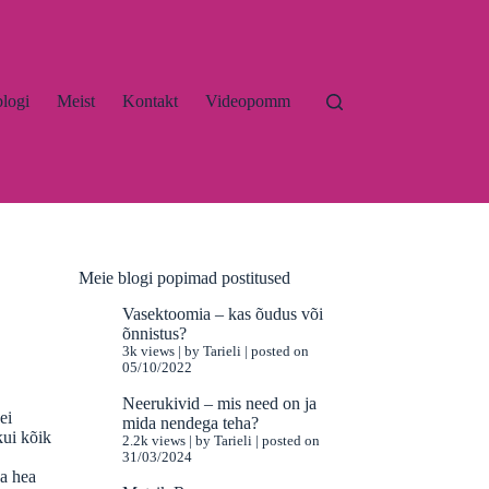
blogi
Meist
Kontakt
Videopomm
Meie blogi popimad postitused
Vasektoomia – kas õudus või
õnnistus?
3k views
|
by
Tarieli
|
posted on
05/10/2022
Neerukivid – mis need on ja
ei
mida nendega teha?
kui kõik
2.2k views
|
by
Tarieli
|
posted on
31/03/2024
ga hea