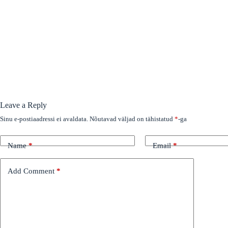
Leave a Reply
Sinu e-postiaadressi ei avaldata.
Nõutavad väljad on tähistatud
*
-ga
Name
*
Email
*
Add Comment
*