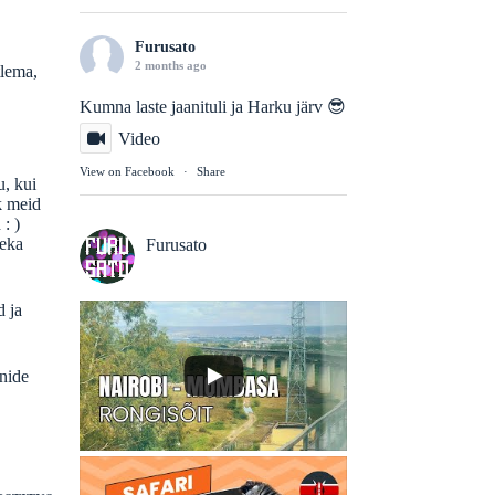
Furusato
2 months ago
tlema,
Kumna laste jaanituli ja Harku järv 😎
Video
View on Facebook
·
Share
u, kui
k meid
: )
eeka
Furusato
d ja
onide