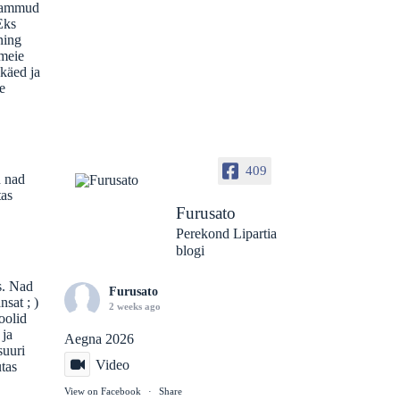
 sammud
Eks
ning
 meie
 käed ja
e
409
d nad
tas
Furusato
Perekond Lipartia
blogi
s. Nad
Furusato
nsat ; )
2 weeks ago
oolid
 ja
Aegna 2026
suuri
Video
utas
View on Facebook
·
Share