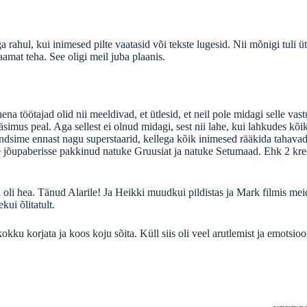
a rahul, kui inimesed pilte vaatasid või tekste lugesid. Nii mõnigi tuli ü
aamat teha. See oligi meil juba plaanis.
na töötajad olid nii meeldivad, et ütlesid, et neil pole midagi selle vast
simus peal. Aga sellest ei olnud midagi, sest nii lahe, kui lahkudes kõi
Tundsime ennast nagu superstaarid, kellega kõik inimesed rääkida tahavad 
e jõupaberisse pakkinud natuke Gruusiat ja natuke Setumaad. Ehk 2 kr
 oli hea. Tänud Alarile! Ja Heikki muudkui pildistas ja Mark filmis mei
kui õlitatult.
ku korjata ja koos koju sõita. Küll siis oli veel arutlemist ja emotsio