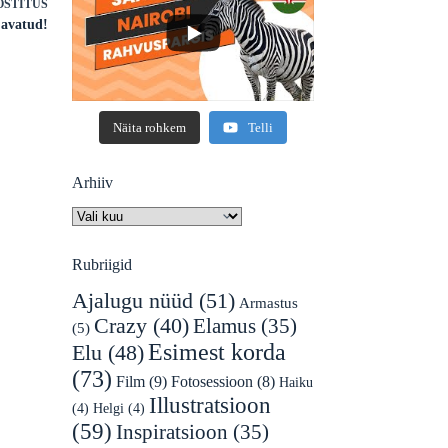
OSTITUS
 avatud!
Näita rohkem
Telli
Arhiiv
Arhiiv
Rubriigid
Ajalugu nüüd
(51)
Armastus
Crazy
(40)
Elamus
(35)
(5)
Esimest korda
Elu
(48)
(73)
Film
(9)
Fotosessioon
(8)
Haiku
Illustratsioon
(4)
Helgi
(4)
(59)
Inspiratsioon
(35)