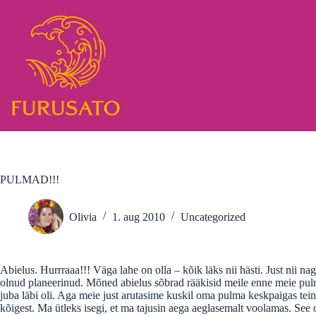
Skip
to
content
PULMAD!!!
Olivia
1. aug 2010
Uncategorized
Abielus. Hurrraaa!!! Väga lahe on olla – kõik läks nii hästi. Just nii na
olnud planeerinud. Mõned abielus sõbrad rääkisid meile enne meie pulmi
juba läbi oli. Aga meie just arutasime kuskil oma pulma keskpaigas teinet
kõigest. Ma ütleks isegi, et ma tajusin aega aeglasemalt voolamas. See 